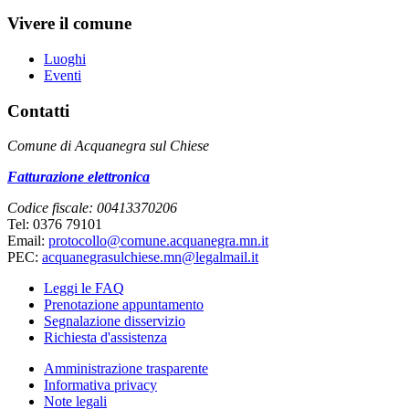
Vivere il comune
Luoghi
Eventi
Contatti
Comune di Acquanegra sul Chiese
Fatturazione elettronica
Codice fiscale: 00413370206
Tel: 0376 79101
Email:
protocollo@comune.acquanegra.mn.it
PEC:
acquanegrasulchiese.mn@legalmail.it
Leggi le FAQ
Prenotazione appuntamento
Segnalazione disservizio
Richiesta d'assistenza
Amministrazione trasparente
Informativa privacy
Note legali